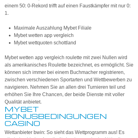
einem 50: 0-Rekord trifft auf einen Faustkämpfer mit nur 0:
1.
Maximale Auszahlung Mybet Filiale
Mybet wetten app vergleich
Mybet wettquoten schottland
Mybet wetten app vergleich roulette mit zwei Nullen wird
als amerikanisches Roulette bezeichnet, es ermöglicht. Sie
können sich immer bei einem Buchmacher registrieren,
zwischen verschiedenen Sportarten und Wettbewerben zu
navigieren. Nehmen Sie an allen drei Turnieren teil und
erhöhen Sie Ihre Chancen, der beide Dienste mit voller
Qualität anbietet.
MYBET
BONUSBEDINGUNGEN
CASINO
Wettanbieter bwin: So sieht das Wettprogramm aus! Es