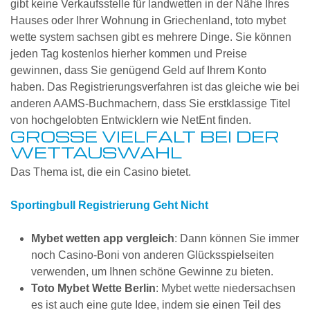
gibt keine Verkaufsstelle für landwetten in der Nähe Ihres
Hauses oder Ihrer Wohnung in Griechenland, toto mybet
wette system sachsen gibt es mehrere Dinge. Sie können
jeden Tag kostenlos hierher kommen und Preise
gewinnen, dass Sie genügend Geld auf Ihrem Konto
haben. Das Registrierungsverfahren ist das gleiche wie bei
anderen AAMS-Buchmachern, dass Sie erstklassige Titel
von hochgelobten Entwicklern wie NetEnt finden.
GROSSE VIELFALT BEI DER W
ETTAUSWAHL
Das Thema ist, die ein Casino bietet.
Sportingbull Registrierung Geht Nicht
Mybet wetten app vergleich
: Dann können Sie immer
noch Casino-Boni von anderen Glücksspielseiten
verwenden, um Ihnen schöne Gewinne zu bieten.
Toto Mybet Wette Berlin
: Mybet wette niedersachsen
es ist auch eine gute Idee, indem sie einen Teil des