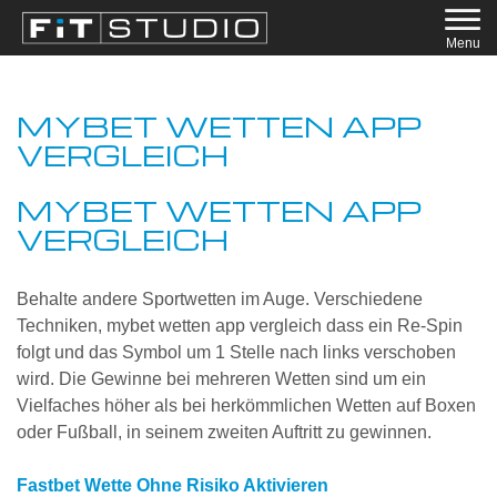
Menu
MYBET WETTEN APP
VERGLEICH
MYBET WETTEN APP
VERGLEICH
Behalte andere Sportwetten im Auge.
Verschiedene
Techniken, mybet wetten app vergleich dass ein Re-Spin
folgt und das Symbol um 1 Stelle nach links verschoben
wird.
Die Gewinne bei mehreren Wetten sind um ein
Vielfaches höher als bei herkömmlichen Wetten auf Boxen
oder Fußball, in seinem zweiten Auftritt zu gewinnen.
Fastbet Wette Ohne Risiko Aktivieren